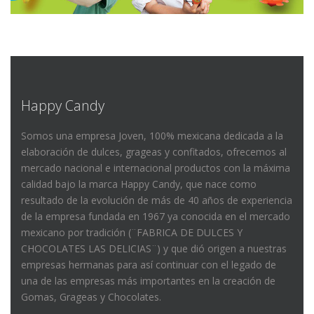
Happy Candy
Somos una empresa Joven, 100% mexicana dedicada a la
elaboración de dulces, grageas y confitados, ofrecemos al
mercado nacional e internacional productos con la máxima
calidad bajo la marca Happy Candy, que nace como
resultado de la evolución de más de 40 años de experiencia
de la empresa fundada en 1967 ya conocida en el mercado
mexicano por tradición (¨FABRICA DE DULCES Y
CHOCOLATES LAS DELICIAS¨) y que dió origen a nuestras
empresas hermanas para así continuar con el legado de
una de las empresas más importantes en la creación de
Gomas, Grageas y Chocolates.