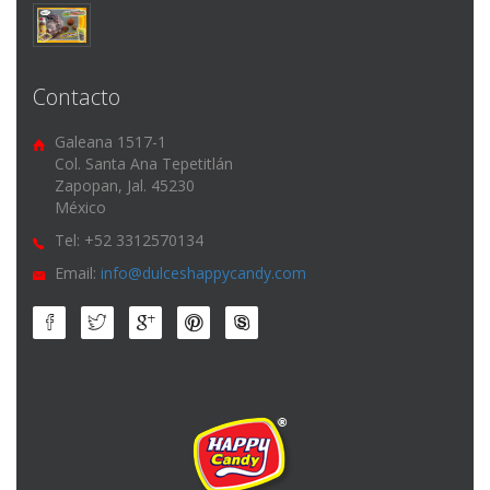
Contacto
Galeana 1517-1
Col. Santa Ana Tepetitlán
Zapopan, Jal. 45230
México
Tel:
+52 3312570134
Email:
info@dulceshappycandy.com